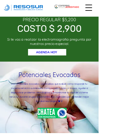
PRECIO REGULAR $5,200
COSTO $ 2,900
Si te vas a realizar la electromiografia pregunta por
nuestros precio especial.
AGENDA HOY
Potenciales Evocados
Los potenciales evocados son pruebas que evalúan cómo responde tu
sistema nervioso a estímulos como sonidos, luces o toques. Ayudan a
diagnosticar problemas neurológicos y a monitorear la salud del sistema
nervioso durante cirugías importantes. Son esenciales para entender mejor
tu salud neurológica. 🧠💡